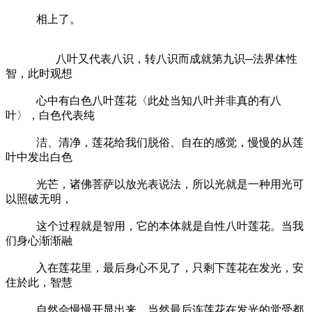
相上了。
八叶又代表八识，转八识而成就第九识─法界体性
智，此时观想
心中有白色八叶莲花〈此处当知八叶并非真的有八
叶〉，白色代表纯
洁、清净，莲花给我们脱俗、自在的感觉，慢慢的从莲
叶中发出白色
光芒，诸佛菩萨以放光表说法，所以光就是一种用光可
以照破无明，
这个过程就是智用，它的本体就是自性八叶莲花。当我
们身心渐渐融
入在莲花里，最后身心不见了，只剩下莲花在发光，安
住於此，智慧
自然会慢慢开显出来，当然最后连莲花在发光的觉受都