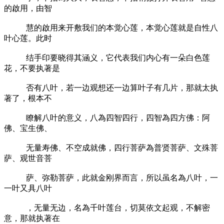
的啟用，由智
慧的啟用来开敷我们的本觉心莲，本觉心莲就是自性八
叶心莲。此时
结手印要晓得其涵义，它代表我们内心有一朵白色莲
花，不要执著是
否有八叶，若一边观想还一边算叶子有几片，那就太执
著了，根本不
瞭解八叶的意义，八為四智四行，四智為四方佛：阿
佛、宝生佛、
无量寿佛、不空成就佛，四行菩萨為普贤菩萨、文殊菩
萨、观世音菩
萨、弥勒菩萨，此就金刚界而言，所以虽名為八叶，一
一叶又具八叶
，无量无边，名為千叶莲台，切莫依文起观，不解密
意，那就执著在