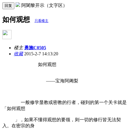
阿闍黎开示（文字区）
回复
如何观想
只看楼主
楼主
勇施C0505
收藏
2015-2-7 14:13:20
如何观想
——宝海阿阇梨
一般修学显教或密教的行者，碰到的第一个关卡就是
「如何观想
」，如果不懂得观想的要领，则一切的修行皆无法契
入。在密宗的身