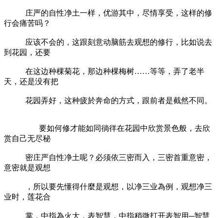
庄严的自性净土一样，优游其中，尽情享受，这样的修
行会痛苦吗？
应该不会的，这跟刻意动脑筋去观想的修行，比如说去
到花园，还要
在这边种棵菊花，那边种棵梅树……等等，弄了老半
天，还是没有把
花园弄好，这种疲於奔命的方式，跟前者是截然不同。
要如何修才能如同徜徉在花园中欣赏景色般，去欣
赏自己无尽秘
密庄严自性净土呢？必须依三密而入，三密首重意密，
意密就是观想
，所以要先懂得什麼是观想，以净三业為例，观想净三
业时，莲花合
掌，中指為火大，表智慧，中指稍微打开表智用─智慧