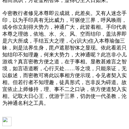
相而泯识，方证金刚智体，显得心王大日如来。
今密教行者修见本尊即云成就，此差矣。又有人迷念手
印，以为手印具有无比威力，可驱使三界，呼风唤雨，
或令你立刻得大势力，神通广大，此皆着相。手印代表
本尊之理德，依地、水、火、风、空而结印，盖法界即
是六大所成，手结五大之理，心
(
识大
)
住入本尊瑜伽三
昧，则是法界生身，毘卢遮那智体之显现。依此看若只
知结印不知理趣，何来大势力，大神通呢？此岂非小儿
游戏？真言密教方便之道，在于事相。显教甚难言之智
境，如言语道断，心行灭处……等之境，只能亲证，无
以叙述，而密教可将此以事相方便示现，令见者契入实
相。但若行者不知理趣，徒具形式，岂非反为碍道。故
宜依止上师修持，理、事不二之口诀，依方便道契入实
相。记取大日心王，优游于三界，切勿使一代圣教，沦
为神通名利之工具。