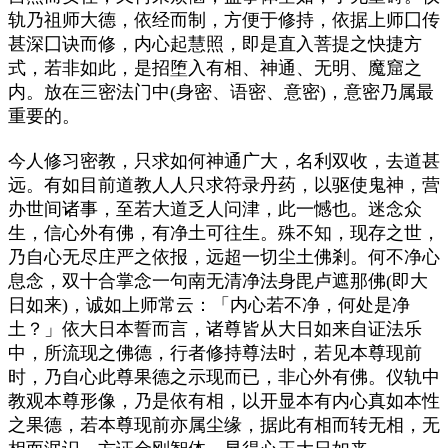
轨乃祖师大德，依经而制，方便于修持，依据上师囗传
甚深囗诀而修，内心起慧照，即是直入菩提之快捷方
式，若非如此，是招堕入有相、神通、无明、魔窟之
内。放在三密法门中
(
身密、语密、意密
)
，意密乃属最
重要的。
今人修习密教，只求如何神通广大，名利双收，去道甚
远。有如目前道教人人只求符录丹药，以驱使鬼神，营
办世间诸事，至若大道乏人问津，此一憾也。迷念众
生，信心外有佛，有净土可往生。殊不知，现存之世，
乃自心无尽庄严之依报，远超一切尘土佛剎。何不净心
息念，双十合掌念一句南无清净法身毘卢遮那佛
(
即大
日如来
)
，诚如上师常云：「内心若不净，何处是净
土？」依大日本誓而言，诸尊皆从大日如来自证法乐
中，所流现之佛德，行者修持尊法时，若见本尊现前
时，乃自心此尊果德之示现而已，非心外有佛。仪轨中
教观本尊形像，乃是依有相，以开显本有内心真如本性
之果德，若本尊现前亦属尘缘，据此有相而转无相，无