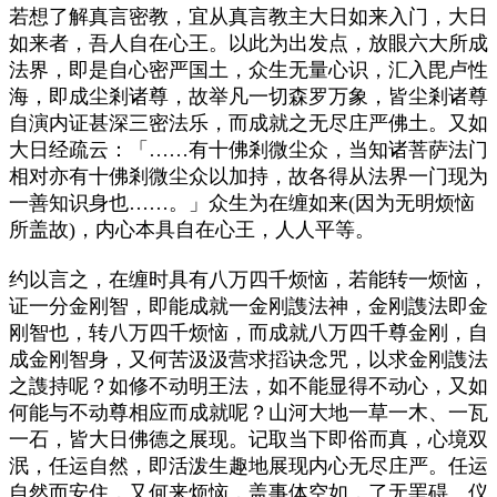
若想了解真言密教，宜从真言教主大日如来入门，大日
如来者，吾人自在心王。以此为出发点，放眼六大所成
法界，即是自心密严国土，众生无量心识，汇入毘卢性
海，即成尘剎诸尊，故举凡一切森罗万象，皆尘剎诸尊
自演内证甚深三密法乐，而成就之无尽庄严佛土。又如
大日经疏云：「……有十佛剎微尘众，当知诸菩萨法门
相对亦有十佛剎微尘众以加持，故各得从法界一门现为
一善知识身也……。」众生为在缠如来
(
因为无明烦恼
所盖故
)
，内心本具自在心王，人人平等。
约以言之，在缠时具有八万四千烦恼，若能转一烦恼，
证一分金刚智，即能成就一金刚謢法神，金刚謢法即金
刚智也，转八万四千烦恼，而成就八万四千尊金刚，自
成金刚智身，又何苦汲汲营求搯诀念咒，以求金刚謢法
之謢持呢？如修不动明王法，如不能显得不动心，又如
何能与不动尊相应而成就呢？山河大地一草一木、一瓦
一石，皆大日佛德之展现。记取当下即俗而真，心境双
泯，任运自然，即活泼生趣地展现内心无尽庄严。任运
自然而安住，又何来烦恼，盖事体空如，了无罣碍。仪