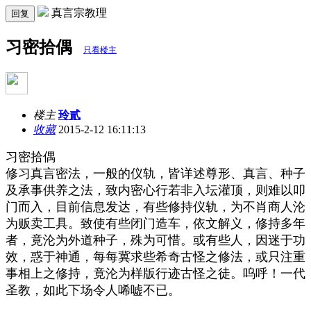
真言宗教理
回复
习密拾偶
只看楼主
楼主
玲貳
收藏
2015-2-12 16:11:13
习密拾偶
修习真言密法，一般的仪轨，皆详述尊形、真言、种子
及承事供养之法，致内密心行若非入坛灌顶，则难以叩
门而入，目前信息发达，有些修持仪轨，为不肖商人沦
为贩卖工具。致使有些闭门造车，依文解义，修持多年
者，竟沦为外道种子，殊为可惜。或有些人，因迷于功
效，惑于神通，每每冀求些希奇古怪之修法，或只注重
事相上之修持，竟沦为样版行迹古怪之徒。呜呼！一代
圣教，如此下场令人唏嘘不已。