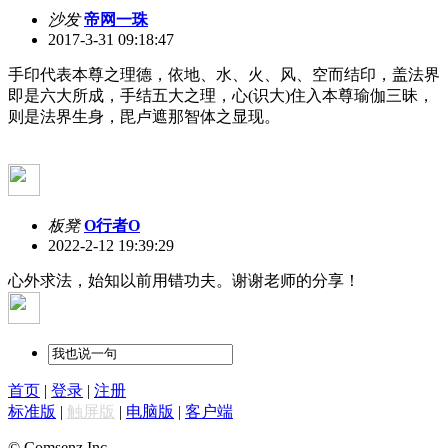
沙发
帝网一珠
2017-3-31 09:18:47
手印代表本尊之理德，依地、水、火、风、空而结印，盖法界
即是六大所成，手结五大之理，心(识大)住入本尊瑜伽三昧，
则是法界生身，毘卢遮那智体之显现。
板凳
O行者O
2022-2-12 19:39:29
心外求法，始知以前用错功夫。谢谢老师的分享！
首页
|
登录
|
注册
标准版
|
触屏版
|
电脑版
|
客户端
© Comsenz Inc.