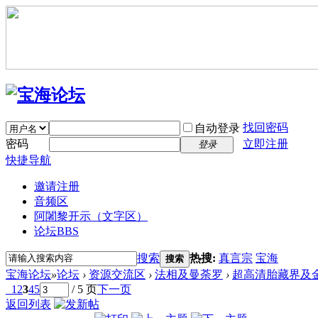
找回密码
自动登录
密码
立即注册
登录
快捷导航
邀请注册
音频区
阿闍黎开示（文字区）
论坛
BBS
搜索
热搜:
真言宗
宝海
搜索
宝海论坛
»
论坛
›
资源交流区
›
法相及曼荼罗
›
超高清胎藏界及
1
2
3
4
5
/ 5 页
下一页
返回列表