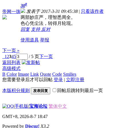
#
30
发表于 2017-3-31 09:45:38
|
只看该作者
帝网一珠
两部妙庄严，理智悉周全。
色心凭尘法，转得月轮现。
回复
支持
反对
使用道具
举报
下一页 »
1
2
3
4
5
/ 5 页
下一页
返回列表
高级模式
B
Color
Image
Link
Quote
Code
Smilies
您需要登录后才可以回帖
登录
|
立即注册
本版积分规则
回帖后跳转到最后一页
发表回复
|
手机版
|
宝海论坛
繁体中文
GMT+8, 2026-8-7 18:47
Powered by
Discuz!
X3.2