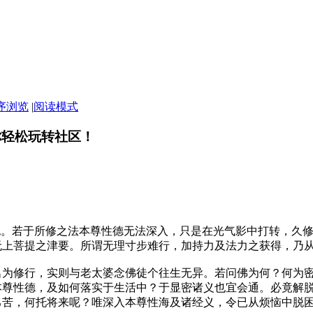
序浏览
|
阅读模式
你轻松玩转社区！
非也。若于所修之法本尊性德无法深入，只是在光气影中打转，久
无上菩提之津要。所谓无理寸步难行，加持力及法力之获得，乃
名为修行，实则与老太婆念佛徒个往生无异。若问佛为何？何为
本尊性德，及如何落实于生活中？于显密诸义也宜会通。必竟解
苦，何托将来呢？唯深入本尊性海及诸经义，令已从烦恼中脱困