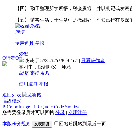
【四】 勤于整理所学所悟，融会贯通，并以札记或发表
【五】 落实生活，于生活中之微细处，即知己行有多深
收藏
1
回复
使用道具
举报
沙发
O行者O
发表于 2022-3-10 09:42:05
|
只看该作者
学习中，感谢师父，师兄！
回复
支持
反对
使用道具
举报
返回列表
高级模式
B
Color
Image
Link
Quote
Code
Smilies
您需要登录后才可以回帖
登录
|
立即注册
本版积分规则
回帖后跳转到最后一页
发表回复