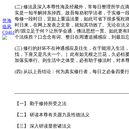
(二) 修法及深入本尊性海及经藏外，常每日整理所学
实是一知半解掉东掉西。故吾每劝初学法者，于实修一
每修一段时日，宜如上重温法要，如此可省下很多冤枉
凭海
时日来，在网上发表之文章，就知其功效了。无论在法
临风
的?跟立足于何？让所学会通，佛法思想一贯。如此更
C0461
个法殊胜？口念念有词、整日在周遭追捕感应，到最后
(三) 修行的好坏不在神通感应及往生，在于能溶入生
找，下座又是凡夫一个。］此有如无根之兰花，久必枯
加落实奉行。则生活中之体受，必有助于修法时，对本
(四) 从以上吾结论：何为真实修行者，每日之必备四要
-------------------------------------------------------------------------------
【一】 勤于修持所受之法
【二】 研读本尊有关愿力及性德法义
【三】 深入研读显密诸法义