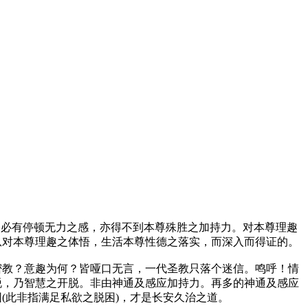
修必有停顿无力之感，亦得不到本尊殊胜之加持力。对本尊理趣
从对本尊理趣之体悟，生活本尊性德之落实，而深入而得证的。
密教？意趣为何？皆哑口无言，一代圣教只落个迷信。鸣呼！情
脱，乃智慧之开脱。非由神通及感应加持力。再多的神通及感应
(此非指满足私欲之脱困)，才是长安久治之道。