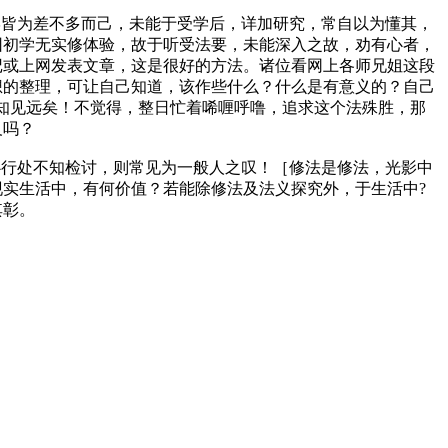
学皆为差不多而己，未能于受学后，详加研究，常自以为懂其，
因初学无实修体验，故于听受法要，未能深入之故，劝有心者，
记或上网发表文章，这是很好的方法。诸位看网上各师兄姐这段
想的整理，可让自己知道，该作些什么？什么是有意义的？自己
知见远矣！不觉得，整日忙着唏喱呼噜，追求这个法殊胜，那
义吗？
心行处不知检讨，则常见为一般人之叹！［修法是修法，光影中
实生活中，有何价值？若能除修法及法义探究外，于生活中?
其彰。