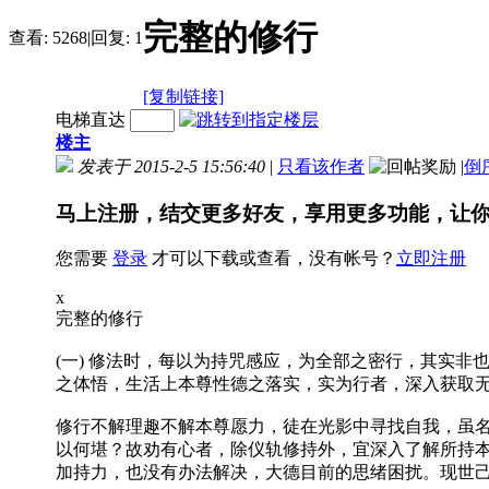
完整的修行
查看:
5268
|
回复:
1
[复制链接]
电梯直达
楼主
发表于 2015-2-5 15:56:40
|
只看该作者
|
倒
马上注册，结交更多好友，享用更多功能，让
您需要
登录
才可以下载或查看，没有帐号？
立即注册
x
完整的修行
(一) 修法时，每以为持咒感应，为全部之密行，其实
之体悟，生活上本尊性德之落实，实为行者，深入获取
修行不解理趣不解本尊愿力，徒在光影中寻找自我，虽
以何堪？故劝有心者，除仪轨修持外，宜深入了解所持
加持力，也没有办法解决，大德目前的思绪困扰。现世己