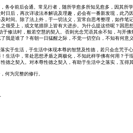
点滴，务令前后会通。常见行者，随所学愈多所知见愈多，因其所
段时日后，再次详读法本解说及理趣，必会有一番新发现，此乃
路及时间。除了法上外，于一切法义，宜常自思考整理，如作笔
义之领受上，或文笔措辞上皆有大进步。为什么提这些呢？因思
有助于修法时，般若空慧的契入。否则光念咒语其余不知，与开佛
忘了我是谁了？有朝一日猛醒之际，不觉一切空白，不知有何意
活，落实于生活，于生活中体现本尊的智慧及性德，若只会念咒于
萎！生活中，常处思想矛盾之两极化，不知此样学佛有何用？于现
尊性德之契入。对本尊性德之契入，有助于生活中之落实，互得
行，何为完整的修行。
-